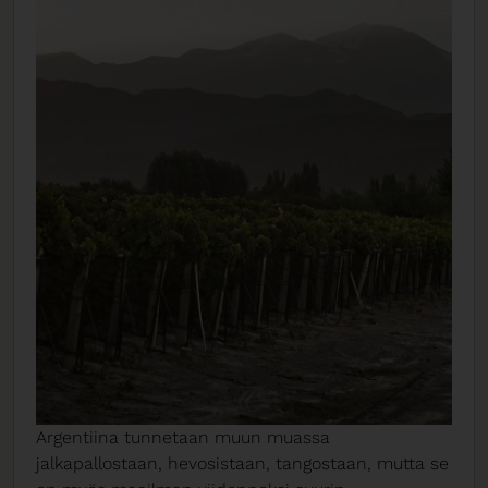
Argentiina tunnetaan muun muassa
jalkapallostaan, hevosistaan,
tangostaan, mutta se