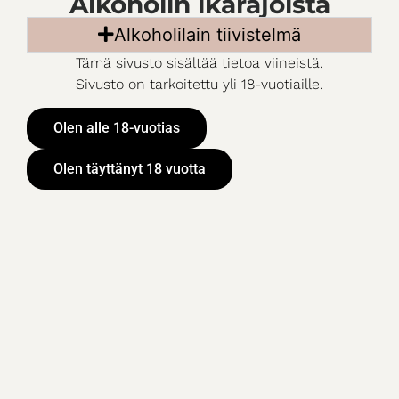
Alkoholin ikärajoista
sekä kovien ja vahvojen juustojen kanssa.
Alkoholilain tiivistelmä
Argentiinan tärkeitä viinialueita ovat Mendoza, San
Tämä sivusto sisältää tietoa viineistä.
Juan, La Rioja, Catamarca, Salta, Rio Negro ja
Sivusto on tarkoitettu yli 18-vuotiaille.
Neurquen.
Olen alle 18-vuotias
Catamarca, Salta ja Jujuy
Olen täyttänyt 18 vuotta
La Rioja
San Juan
Mendoza
Río Negro ja Neuqué
Jaa sivu