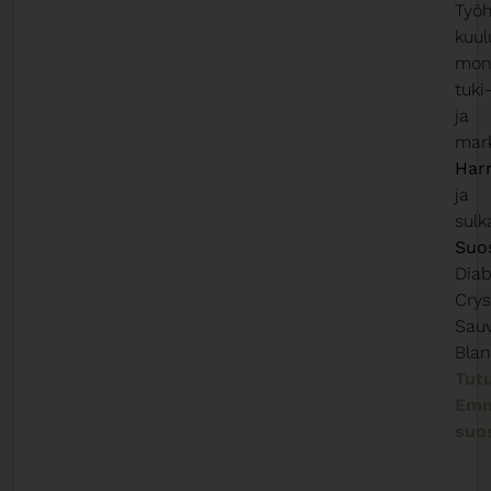
Työ
kuul
moni
tuki
ja
mark
Harr
ja
sulk
Suos
Diab
Crys
Sau
Bla
Tut
Em
suos