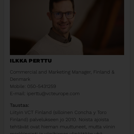
ILKKA PERTTU
Commercial and Marketing Manager, Finland &
Denmark
Mobile: 050-5431259
E-mail: iperttu@vcteurope.com
Taustaa:
Liityin VCT Finland (silloinen Concha y Toro
Finland) palvelukseen jo 2010.
Noista ajoista
tehtävät ovat hieman muuttuneet, mutta viinin
markkinointi ja viinibisnes ylipäätään yhä