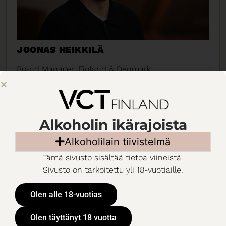
JOONAS HEIKKILÄ
Brand Manager, Finland & Denmark
Mobile: 045-8902520
E-mail: jheikkila@vcteurope.com
Taustaa:
VCT Finlandilla olen työskennellyt
Alkoholin ikärajoista
vuodesta 2019 lähtien. Olen vastuussa
tuoteportfoliomme markkinoinnista sekä
Alkoholilain tiivistelmä
tuotekehityksestä. Vapaa-ajallani harrastan
Tämä sivusto sisältää tietoa viineistä.
monipuolisesti liikuntaa, valokuvausta ja
Sivusto on tarkoitettu yli 18-vuotiaille.
matkustelua. Unohtamatta hyvää ruokaa ja viiniä!
Harrastukset:
Kuntosali, golf ja valokuvaus.
Olen alle 18-vuotias
Suosikkiviini
: Amelia Chardonnay
Tutustu Joonaksen suosikkiviiniin!
Olen täyttänyt 18 vuotta