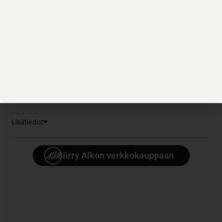
riippumatta. Tämän todistaa Viña Maipon jatkuva
suosion nousu täällä Suomessakin. Viña Maipon
viinintekijä ja nouseva kyky alalla on ollut vuodesta
2007 saakka Max Weinlaub.
RUOKASUOSITUKSET:
Lisätiedot
Siirry Alkon verkkokauppaan