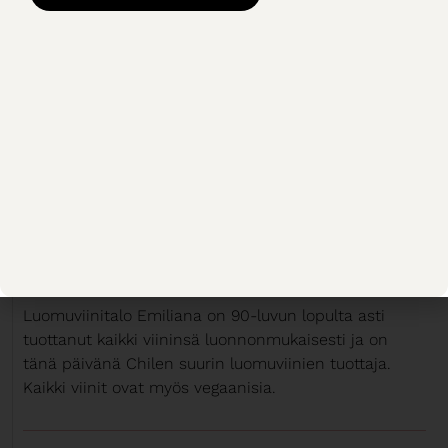
ja maistaa!
Adobe Carmenere Cabernet Sauvignon viini on
väriltään violetinpunainen. Tumman marjaisesta
aromimaailmasta on erotettavissa luumua, tummaa
kirsikkaa, mustaherukkaa ja kevyttä mausteisuutta.
Maku on täyteläinen ja keskitanniininen. Pehmeät
tanniinit ja hennon mausteinen jälkimaku tekee
viinistä nautittavan.
Viini sopii punaiselle lihalle, voimakkaille juustoille
sekä pataruoille ja tomaattisille pastoille.
Erinomainen vaihtoehto ystäväporukan illanviettoon!
Luomuviinitalo Emiliana on 90-luvun lopulta asti
tuottanut kaikki viininsä luonnonmukaisesti ja on
tänä päivänä Chilen suurin luomuviinien tuottaja.
Kaikki viinit ovat myös vegaanisia.