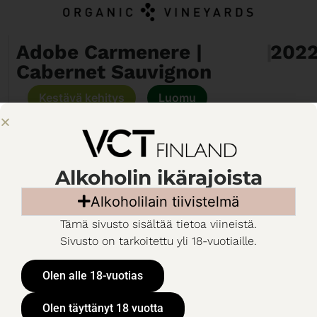
Adobe Carmenere |
|
202
Cabernet Sauvignon
Kestävä kehitys
Luomu
Vegaaninen
MEHEVÄ JA HILLOINEN
Alkoholin ikärajoista
34,98 €
/
300 cl
/
Alko
Alkoholilain tiivistelmä
Tämä sivusto sisältää tietoa viineistä.
-tähden LÖYTÖ! Luomuviini Adobe
Sivusto on tarkoitettu yli 18-vuotiaille.
Carmenere Cabernet Sauvignon hanapakkaus on
palkittu Viinilehden löytö-arvostelulla! Tämä arvostelu
Olen alle 18-vuotias
kertoo viinin poikkeuksellisen hyvästä hinta-
laatusuhteesta. Tämä viini kannattaa pitää mielessä
Olen täyttänyt 18 vuotta