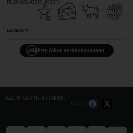
RUOKASUOSITUKSET:
Lisätiedot
Siirry Alkon verkkokauppaan
NAUTI VASTUULLISESTI
Jaa sivu